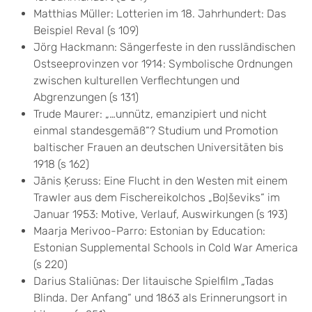
Matthias Müller: Lotterien im 18. Jahrhundert: Das
Beispiel Reval (s 109)
Jörg Hackmann: Sängerfeste in den russländischen
Ostseeprovinzen vor 1914: Symbolische Ordnungen
zwischen kulturellen Verflechtungen und
Abgrenzungen (s 131)
Trude Maurer: „…unnütz, emanzipiert und nicht
einmal standesgemäß“? Studium und Promotion
baltischer Frauen an deutschen Universitäten bis
1918 (s 162)
Jānis Ķeruss: Eine Flucht in den Westen mit einem
Trawler aus dem Fischereikolchos „Boļševiks“ im
Januar 1953: Motive, Verlauf, Auswirkungen (s 193)
Maarja Merivoo-Parro: Estonian by Education:
Estonian Supplemental Schools in Cold War America
(s 220)
Darius Staliūnas: Der litauische Spielfilm „Tadas
Blinda. Der Anfang“ und 1863 als Erinnerungsort in