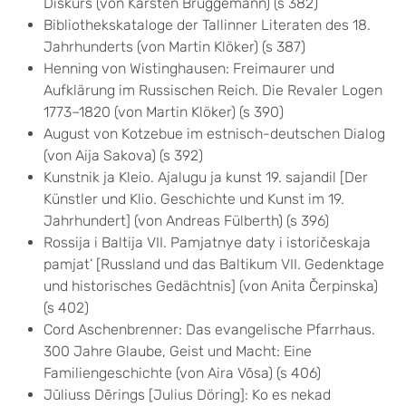
Diskurs (von Karsten Brüggemann) (s 382)
Bibliothekskataloge der Tallinner Literaten des 18.
Jahrhunderts (von Martin Klöker) (s 387)
Henning von Wistinghausen: Freimaurer und
Aufklärung im Russischen Reich. Die Revaler Logen
1773–1820 (von Martin Klöker) (s 390)
August von Kotzebue im estnisch-deutschen Dialog
(von Aija Sakova) (s 392)
Kunstnik ja Kleio. Ajalugu ja kunst 19. sajandil [Der
Künstler und Klio. Geschichte und Kunst im 19.
Jahrhundert] (von Andreas Fülberth) (s 396)
Rossija i Baltija VII. Pamjatnye daty i istoričeskaja
pamjat’ [Russland und das Baltikum VII. Gedenktage
und historisches Gedächtnis] (von Anita Čerpinska)
(s 402)
Cord Aschenbrenner: Das evangelische Pfarrhaus.
300 Jahre Glaube, Geist und Macht: Eine
Familiengeschichte (von Aira Võsa) (s 406)
Jūliuss Dērings [Julius Döring]: Ko es nekad