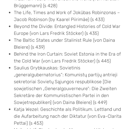
Brüggemann) (s 428)
The Life, Times and Work of Jokūbas Robinzonas –
Jacob Robinson (by Kaarel Piirimäe) (s 433)
Beyond the Divide: Entangled Histories of Cold War
Europe (von Lars Fredrik Stöcker) (s 435)
The Baltic States under Stalinist Rule (von Daina
Bleiere) (s 439)
Behind the Iron Curtain: Soviet Estonia in the Era of
the Cold War (von Lars Fredrik Stöcker) (s 445)
Saulius Grybkauskas: Sovietinis
„generalgubernatorius“: Komunistų partijų antrieji
sekretoriai Sovietų Sąjungos respublikose [Die
sowjetischen „Generalgouverneure“: Die Zweiten
Sekretäre der Kommunistischen Partei in den
Sowjetrepubliken] (von Daina Bleiere) (s 449)
Katja Wezel: Geschichte als Politikum. Lettland und
die Aufarbeitung nach der Diktatur (von Eva-Clarita
Pettai) (s 453)