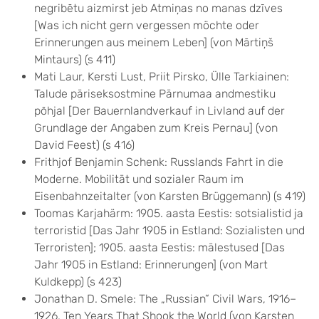
negribētu aizmirst jeb Atmiņas no manas dzīves
[Was ich nicht gern vergessen möchte oder
Erinnerungen aus meinem Leben] (von Mārtiņš
Mintaurs) (s 411)
Mati Laur, Kersti Lust, Priit Pirsko, Ülle Tarkiainen:
Talude päriseksostmine Pärnumaa andmestiku
põhjal [Der Bauernlandverkauf in Livland auf der
Grundlage der Angaben zum Kreis Pernau] (von
David Feest) (s 416)
Frithjof Benjamin Schenk: Russlands Fahrt in die
Moderne. Mobilität und sozialer Raum im
Eisenbahnzeitalter (von Karsten Brüggemann) (s 419)
Toomas Karjahärm: 1905. aasta Eestis: sotsialistid ja
terroristid [Das Jahr 1905 in Estland: Sozialisten und
Terroristen]; 1905. aasta Eestis: mälestused [Das
Jahr 1905 in Estland: Erinnerungen] (von Mart
Kuldkepp) (s 423)
Jonathan D. Smele: The „Russian“ Civil Wars, 1916–
1926. Ten Years That Shook the World (von Karsten