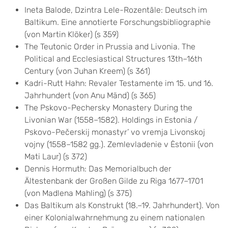
Ineta Balode, Dzintra Lele-Rozentāle: Deutsch im
Baltikum. Eine annotierte Forschungsbibliographie
(von Martin Klöker) (s 359)
The Teutonic Order in Prussia and Livonia. The
Political and Ecclesiastical Structures 13th–16th
Century (von Juhan Kreem) (s 361)
Kadri-Rutt Hahn: Revaler Testamente im 15. und 16.
Jahrhundert (von Anu Mänd) (s 365)
The Pskovo-Pechersky Monastery During the
Livonian War (1558–1582). Holdings in Estonia /
Pskovo-Pečerskij monastyr’ vo vremja Livonskoj
vojny (1558–1582 gg.). Zemlevladenie v Ėstonii (von
Mati Laur) (s 372)
Dennis Hormuth: Das Memorialbuch der
Ältestenbank der Großen Gilde zu Riga 1677–1701
(von Madlena Mahling) (s 375)
Das Baltikum als Konstrukt (18.–19. Jahrhundert). Von
einer Kolonialwahrnehmung zu einem nationalen