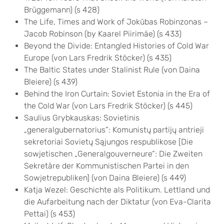
Brüggemann) (s 428)
The Life, Times and Work of Jokūbas Robinzonas –
Jacob Robinson (by Kaarel Piirimäe) (s 433)
Beyond the Divide: Entangled Histories of Cold War
Europe (von Lars Fredrik Stöcker) (s 435)
The Baltic States under Stalinist Rule (von Daina
Bleiere) (s 439)
Behind the Iron Curtain: Soviet Estonia in the Era of
the Cold War (von Lars Fredrik Stöcker) (s 445)
Saulius Grybkauskas: Sovietinis
„generalgubernatorius“: Komunistų partijų antrieji
sekretoriai Sovietų Sąjungos respublikose [Die
sowjetischen „Generalgouverneure“: Die Zweiten
Sekretäre der Kommunistischen Partei in den
Sowjetrepubliken] (von Daina Bleiere) (s 449)
Katja Wezel: Geschichte als Politikum. Lettland und
die Aufarbeitung nach der Diktatur (von Eva-Clarita
Pettai) (s 453)