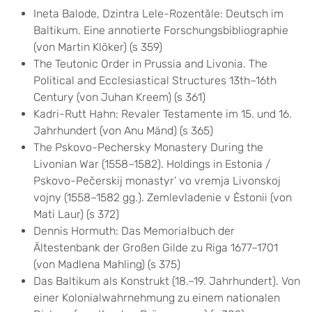
Ineta Balode, Dzintra Lele-Rozentāle: Deutsch im
Baltikum. Eine annotierte Forschungsbibliographie
(von Martin Klöker) (s 359)
The Teutonic Order in Prussia and Livonia. The
Political and Ecclesiastical Structures 13th–16th
Century (von Juhan Kreem) (s 361)
Kadri-Rutt Hahn: Revaler Testamente im 15. und 16.
Jahrhundert (von Anu Mänd) (s 365)
The Pskovo-Pechersky Monastery During the
Livonian War (1558–1582). Holdings in Estonia /
Pskovo-Pečerskij monastyr’ vo vremja Livonskoj
vojny (1558–1582 gg.). Zemlevladenie v Ėstonii (von
Mati Laur) (s 372)
Dennis Hormuth: Das Memorialbuch der
Ältestenbank der Großen Gilde zu Riga 1677–1701
(von Madlena Mahling) (s 375)
Das Baltikum als Konstrukt (18.–19. Jahrhundert). Von
einer Kolonialwahrnehmung zu einem nationalen