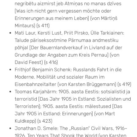
negribētu aizmirst jeb Atmiņas no manas dzīves
[Was ich nicht gern vergessen möchte oder
Erinnerungen aus meinem Leben] (von Mārtiņš
Mintaurs) (s 411)
Mati Laur, Kersti Lust, Priit Pirsko, Ülle Tarkiainen:
Talude päriseksostmine Pärnumaa andmestiku
põhjal [Der Bauernlandverkauf in Livland auf der
Grundlage der Angaben zum Kreis Pernau] (von
David Feest) (s 416)
Frithjof Benjamin Schenk: Russlands Fahrt in die
Moderne. Mobilität und sozialer Raum im
Eisenbahnzeitalter (von Karsten Brüggemann) (s 419)
Toomas Karjahärm: 1905. aasta Eestis: sotsialistid ja
terroristid [Das Jahr 1905 in Estland: Sozialisten und
Terroristen]; 1905. aasta Eestis: mälestused [Das
Jahr 1905 in Estland: Erinnerungen] (von Mart
Kuldkepp) (s 423)
Jonathan D. Smele: The „Russian“ Civil Wars, 1916–
1926. Ten Years That Shook the World (von Karsten