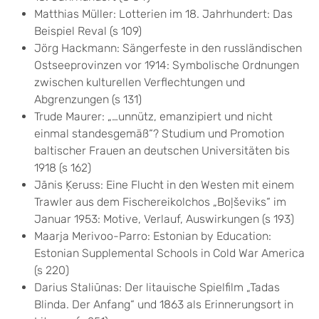
Matthias Müller: Lotterien im 18. Jahrhundert: Das
Beispiel Reval (s 109)
Jörg Hackmann: Sängerfeste in den russländischen
Ostseeprovinzen vor 1914: Symbolische Ordnungen
zwischen kulturellen Verflechtungen und
Abgrenzungen (s 131)
Trude Maurer: „…unnütz, emanzipiert und nicht
einmal standesgemäß“? Studium und Promotion
baltischer Frauen an deutschen Universitäten bis
1918 (s 162)
Jānis Ķeruss: Eine Flucht in den Westen mit einem
Trawler aus dem Fischereikolchos „Boļševiks“ im
Januar 1953: Motive, Verlauf, Auswirkungen (s 193)
Maarja Merivoo-Parro: Estonian by Education:
Estonian Supplemental Schools in Cold War America
(s 220)
Darius Staliūnas: Der litauische Spielfilm „Tadas
Blinda. Der Anfang“ und 1863 als Erinnerungsort in