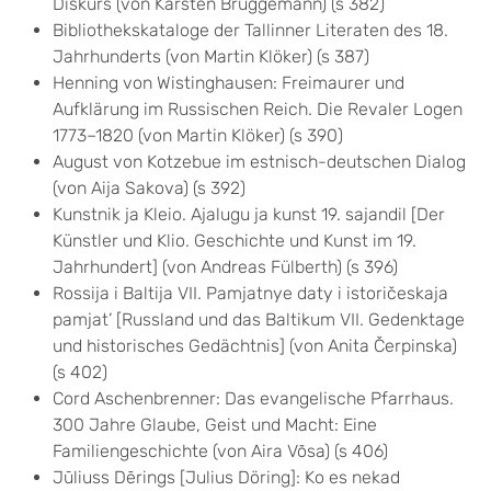
Diskurs (von Karsten Brüggemann) (s 382)
Bibliothekskataloge der Tallinner Literaten des 18.
Jahrhunderts (von Martin Klöker) (s 387)
Henning von Wistinghausen: Freimaurer und
Aufklärung im Russischen Reich. Die Revaler Logen
1773–1820 (von Martin Klöker) (s 390)
August von Kotzebue im estnisch-deutschen Dialog
(von Aija Sakova) (s 392)
Kunstnik ja Kleio. Ajalugu ja kunst 19. sajandil [Der
Künstler und Klio. Geschichte und Kunst im 19.
Jahrhundert] (von Andreas Fülberth) (s 396)
Rossija i Baltija VII. Pamjatnye daty i istoričeskaja
pamjat’ [Russland und das Baltikum VII. Gedenktage
und historisches Gedächtnis] (von Anita Čerpinska)
(s 402)
Cord Aschenbrenner: Das evangelische Pfarrhaus.
300 Jahre Glaube, Geist und Macht: Eine
Familiengeschichte (von Aira Võsa) (s 406)
Jūliuss Dērings [Julius Döring]: Ko es nekad