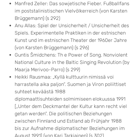
Manfred Zeller: Das sowjetische Fieber. Fußballfans
im poststalinistischen Vielvölkerreich (von Karsten
Brüggemann) (s 292)
Anu Allas: Spiel der Unsicherheit / Unsicherheit des
Spiels. Experimentelle Praktiken in der estnischen
Kunst und im estnischen Theater der 1960er Jahre
(von Karsten Brüggemann) (s 296)
Guntis Šmidchens: Th e Power of Song. Nonviolent
National Culture in the Baltic Singing Revolution (by
Maarja Merivoo-Parro) (s 299)
Heikki Rausmaa: „Kyllä kulttuurin nimissä voi
harrastella aika paljon“. Suomen ja Viron poliittiset
suhteet keväästä 1988
diplomaattisuhteiden solmimiseen elokuussa 1991
[„Unter dem Deckmantel der Kultur kann recht viel
getan werden“. Die politischen Beziehungen
zwischen Finnland und Estland ab Frühjahr 1988
bis zur Aufnahme diplomatischer Beziehungen im
August 1991] (von Kari Tarkiainen) (s 302)