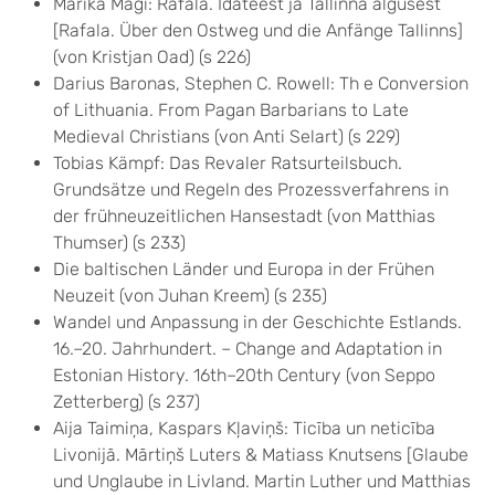
Marika Mägi: Rafala. Idateest ja Tallinna algusest
[Rafala. Über den Ostweg und die Anfänge Tallinns]
(von Kristjan Oad) (s 226)
Darius Baronas, Stephen C. Rowell: Th e Conversion
of Lithuania. From Pagan Barbarians to Late
Medieval Christians (von Anti Selart) (s 229)
Tobias Kämpf: Das Revaler Ratsurteilsbuch.
Grundsätze und Regeln des Prozessverfahrens in
der frühneuzeitlichen Hansestadt (von Matthias
Thumser) (s 233)
Die baltischen Länder und Europa in der Frühen
Neuzeit (von Juhan Kreem) (s 235)
Wandel und Anpassung in der Geschichte Estlands.
16.–20. Jahrhundert. – Change and Adaptation in
Estonian History. 16th–20th Century (von Seppo
Zetterberg) (s 237)
Aija Taimiņa, Kaspars Kļaviņš: Ticība un neticība
Livonijā. Mārtiņš Luters & Matiass Knutsens [Glaube
und Unglaube in Livland. Martin Luther und Matthias