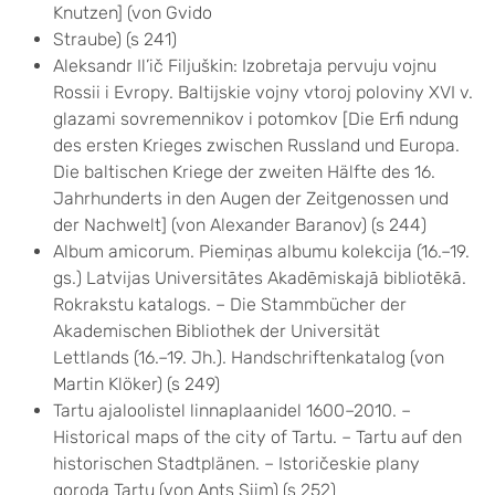
Knutzen] (von Gvido
Straube) (s 241)
Aleksandr Il’ič Filjuškin: Izobretaja pervuju vojnu
Rossii i Evropy. Baltijskie vojny vtoroj poloviny XVI v.
glazami sovremennikov i potomkov [Die Erfi ndung
des ersten Krieges zwischen Russland und Europa.
Die baltischen Kriege der zweiten Hälfte des 16.
Jahrhunderts in den Augen der Zeitgenossen und
der Nachwelt] (von Alexander Baranov) (s 244)
Album amicorum. Piemiņas albumu kolekcija (16.–19.
gs.) Latvijas Universitātes Akadēmiskajā bibliotēkā.
Rokrakstu katalogs. – Die Stammbücher der
Akademischen Bibliothek der Universität
Lettlands (16.–19. Jh.). Handschriftenkatalog (von
Martin Klöker) (s 249)
Tartu ajaloolistel linnaplaanidel 1600–2010. –
Historical maps of the city of Tartu. – Tartu auf den
historischen Stadtplänen. – Istoričeskie plany
goroda Tartu (von Ants Siim) (s 252)