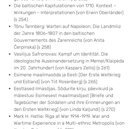
Die baltischen Kapitulationen von 1710. Kontext –
Wirkungen – Interpretationen (von Erwin Oberländer)
(s 254)
Tõnu Tannberg: Warten auf Napoleon. Die Landmiliz
der Jahre 1806–1807 in den baltischen
Gouvernements des Zarenreichs (von Anita
Čerpinska) (s 258)
Vasilijus Safronovas: Kampf um Identität. Die
ideologische Auseinandersetzung in Memel/Klaipėda
im 20. Jahrhundert (von Kaspars Zellis) (s 261)
Esimene maailmasõda ja Eesti [Der Erste Weltkrieg
und Estland] (von Tiit Rosenberg) (s 265)
Eestlased ilmasõjas. Sõdurite kirju, päevikuid ja
mälestusi Esimesest maailmasõjast [Briefe und
Tagebücher der Soldaten und ihre Erinnerungen an
den Ersten Weltkrieg] (von Linda Kaljundi) (s 270)
Mark H. Hatlie: Riga at War 1914–1919. War and
Wartime Experience in a Multi-ethnic Metropolis (von