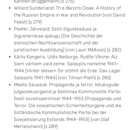
Karsten Brüggemann) (s 275)
Willard Sunderland: Th e Baron’s Cloak. A History of
the Russian Empire in War and Revolution (von David
Feest) (s 279)
Peeter Järvelaid: Eesti õigusteaduse ja
õigushariduse ajalugu [Die Geschichte der
estnischen Rechtswissenschaft und der
juristischen Ausbildung] (von Lauri Mälksoo) (s 282)
Kārlis Kangeris, Uldis Neiburgs, Rudīte Vīksne: Aiz
šiem vārtiem vaid zeme. Salaspils nometne 1941–
1944 [Hinter diesem Tor stöhnt die Erde. Das Lager
Salaspils 1941–1944] (von Tilman Plath) (s 286)
Meelis Saueauk: Propaganda ja terror. Nõukogude
julgeolekuorganid ja Eestimaa Kommunistlik Partei
Eesti sovetiseerimisel 1944–1953 [Propaganda und
Terror. Die sowjetischen Sicherheitsorgane und die
Estländische Kommunistische Partei bei der
Sowjetisierung Estlands 1944–1953] (von Olaf
Mertelsmann) (s 289)