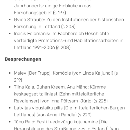
Jahrhunderts: einige Einblicke in das
Forschungsgebiet (s 197)
Gvido Straube: Zu den Institutionen der historischen
Forschung in Lettland (s 203)
Inesis Feldmanis: Im Fachbereich Geschichte
verteidigte Promotions-und Habilitationsarbeiten in
Lettland 1991–2006 (s 208)
Besprechungen
Malev [Der Trupp]. Komödie (von Linda Kaljundi) (s
219)
Tiina Kala, Juhan Kreem, Anu Mänd: Kümme
keskaegset tallinlast [Zehn mittelalterliche
Revalenser] (von Inna Põltsam-Jürjo) (s 225)
Latvijas viduslaiku pilis [Die mittelalterlichen Burgen
Lettlands] (von Anneli Randla) (s 229)
Tõnu Raid: Eesti teedevõrgu kujunemine [Die
Herausbildung des Straßennetzes in Estland] (von