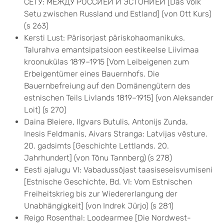
СЕТУ: МЕЖДУ РОССИЕЙ И ЭСТОНИЕЙ [Das Volk
Setu zwischen Russland und Estland] (von Ott Kurs)
(s 263)
Kersti Lust: Pärisorjast päriskohaomanikuks.
Talurahva emantsipatsioon eestikeelse Liivimaa
kroonukülas 1819–1915 [Vom Leibeigenen zum
Erbeigentümer eines Bauernhofs. Die
Bauernbefreiung auf den Domänengütern des
estnischen Teils Livlands 1819–1915] (von Aleksander
Loit) (s 270)
Daina Bleiere, Ilgvars Butulis, Antonijs Zunda,
Inesis Feldmanis, Aivars Stranga: Latvijas vēsture.
20. gadsimts [Geschichte Lettlands. 20.
Jahrhundert] (von Tõnu Tannberg) (s 278)
Eesti ajalugu VI: Vabadussõjast taasiseseisvumiseni
[Estnische Geschichte, Bd. VI: Vom Estnischen
Freiheitskrieg bis zur Wiedererlangung der
Unabhängigkeit] (von Indrek Jürjo) (s 281)
Reigo Rosenthal: Loodearmee [Die Nordwest-