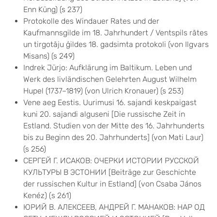
Enn Küng) (s 237)
Protokolle des Windauer Rates und der
Kaufmannsgilde im 18. Jahrhundert / Ventspils rātes
un tirgotāju ģildes 18. gadsimta protokoli (von Ilgvars
Misans) (s 249)
Indrek Jürjo: Aufklärung im Baltikum. Leben und
Werk des livländischen Gelehrten August Wilhelm
Hupel (1737–1819) (von Ulrich Kronauer) (s 253)
Vene aeg Eestis. Uurimusi 16. sajandi keskpaigast
kuni 20. sajandi alguseni [Die russische Zeit in
Estland. Studien von der Mitte des 16. Jahrhunderts
bis zu Beginn des 20. Jahrhunderts] (von Mati Laur)
(s 256)
СЕРГЕЙ Г. ИСАКОВ: ОЧЕРКИ ИСТОРИИ РУССКОЙ
КУЛЬТУРЫ В ЭСТОНИИ [Beiträge zur Geschichte
der russischen Kultur in Estland] (von Csaba János
Kenéz) (s 261)
ЮРИЙ В. АЛЕКСЕЕВ, АНДРЕЙ Г. МАНАКОВ: НАР ОД