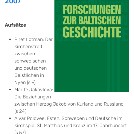
2007
Aufsätze
Piret Lotman: Der
Kirchenstreit
zwischen
schwedischen
und deutschen
Geistlichen in
Nyen (s 9)
Marite Jakovleva:
Die Beziehungen
zwischen Herzog Jakob von Kurland und Russland
(s 24)
Aivar Põldvee: Esten, Schweden und Deutsche im
Kirchspiel St. Matthias und Kreuz im 17. Jahrhundert
(s 57)