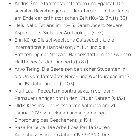
Andris Šne: Stammesfürstentum und Egalität: Die
sozialen Beziehungen auf dem Territorium Lettlands
am Ende der prähistorischen Zeit (10.–12. Jh.) (s 33)
Heiki Valk: Estland im 11.–13. Jahrhundert. Neuere
Aspekte aus Sicht der Archäologie (s 57)
Enn Küng: Die schwedische Ostseepolitik, die
internationale Handelskonjunktur und die
Entstehung der Narvaer Handelsflotte in der zweiten
Hälfte des 17. Jahrhunderts (s 87)
Arvo Tering: Die Seereisen baltischer Studenten in
die Universitätsstädte Nord- und Westeuropas im 17.
und 18. Jahrhundert (s 103)
Mati Laur: Peccatum contra sextum vor dem
Pernauer Landgericht in den 1740er Jahren (s 132)
Uldis Kreslinš: Der Putsch von Valmiera am 21.
Januar 1927: Zur lokalen und allgemeinen
Einordnung des Geschehens (s 151)
Rasa Parpuce: Die Arbeit des Paritätischen
Ausschusses in den Jahren 1939–1940: Die