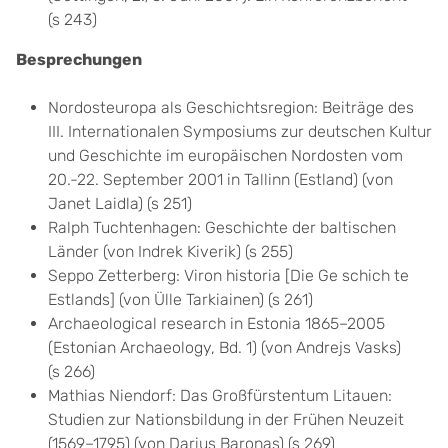
(s 243)
Besprechungen
Nordosteuropa als Geschichtsregion: Beiträge des
III. Internationalen Symposiums zur deutschen Kultur
und Geschichte im europäischen Nordosten vom
20.-22. September 2001 in Tallinn (Estland) (von
Janet Laidla) (s 251)
Ralph Tuchtenhagen: Geschichte der baltischen
Länder (von Indrek Kiverik) (s 255)
Seppo Zetterberg: Viron historia [Die Ge schich te
Estlands] (von Ülle Tarkiainen) (s 261)
Archaeological research in Estonia 1865–2005
(Estonian Archaeology, Bd. 1) (von Andrejs Vasks)
(s 266)
Mathias Niendorf: Das Großfürstentum Litauen:
Studien zur Nationsbildung in der Frühen Neuzeit
(1569–1795) (von Darius Baronas) (s 269)