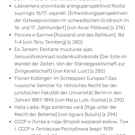
Läänemere provintside arenguperspektiivid Rootsi
suurriigis 16/17. sajandil. [Entwicklungsperspektiven
der Ostseeprovinzen im schwedischen Großreich im
16. und 17. Jahrhundert] (von Aivar Põldvee) (s 274)
Россия и Балтия [Russland und das Baltikum], Bd.
1-4 (von Tõnu Tannberg) (s 280)
Ea Jansen: Eestlane muutuvas ajas.
Seisusühiskonnast kodanikuühiskonda [Der Este im
Wandel der Zeiten. Von der Ständegesellschaft zur
Zivilgesellschaft] (von Kersti Lust) (s 285)
Florian Kolbinger: Im Schleppseil Europas? Das
russische Seminar für römisches Recht bei der
juristischen Fakultät der Universität Berlin in den
Jahren 1887–1896 (von Marju Luts-Sootak) (s 290)
Ineta Lipša: Rīga bohēmas varā [Riga unter der
Macht der Boheme] (von Ilgvars Butulis) (s 294)
СССР и Литва в годы Второй мировой войны. Том
I. СССР и Литовская Республика (март 1939 