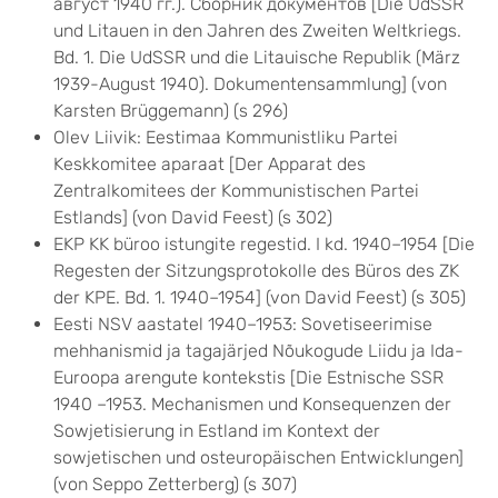
август 1940 гг.). Сборник документов [Die UdSSR
und Litauen in den Jahren des Zweiten Weltkriegs.
Bd. 1. Die UdSSR und die Litauische Republik (März
1939-August 1940). Dokumentensammlung] (von
Karsten Brüggemann) (s 296)
Olev Liivik: Eestimaa Kommunistliku Partei
Keskkomitee aparaat [Der Apparat des
Zentralkomitees der Kommunistischen Partei
Estlands] (von David Feest) (s 302)
EKP KK büroo istungite regestid. I kd. 1940–1954 [Die
Regesten der Sitzungsprotokolle des Büros des ZK
der KPE. Bd. 1. 1940–1954] (von David Feest) (s 305)
Eesti NSV aastatel 1940–1953: Sovetiseerimise
mehhanismid ja tagajärjed Nõukogude Liidu ja Ida-
Euroopa arengute kontekstis [Die Estnische SSR
1940 –1953. Mechanismen und Konsequenzen der
Sowjetisierung in Estland im Kontext der
sowjetischen und osteuropäischen Entwicklungen]
(von Seppo Zetterberg) (s 307)