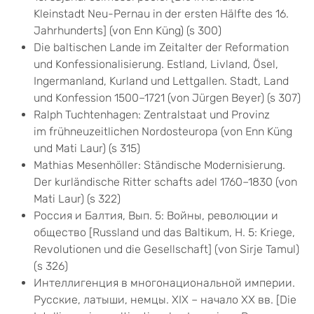
Kleinstadt Neu-Pernau in der ersten Hälfte des 16.
Jahrhunderts] (von Enn Küng) (s 300)
Die baltischen Lande im Zeitalter der Reformation
und Konfessionalisierung. Estland, Livland, Ösel,
Ingermanland, Kurland und Lettgallen. Stadt, Land
und Konfession 1500–1721 (von Jürgen Beyer) (s 307)
Ralph Tuchtenhagen: Zentralstaat und Provinz
im frühneuzeitlichen Nordosteuropa (von Enn Küng
und Mati Laur) (s 315)
Mathias Mesenhöller: Ständische Modernisierung.
Der kurländische Ritter schafts adel 1760–1830 (von
Mati Laur) (s 322)
Россия и Балтия, Bып. 5: Войны, революции и
общество [Russland und das Baltikum, H. 5: Kriege,
Revolutionen und die Gesellschaft] (von Sirje Tamul)
(s 326)
Интеллигенция в многонациональной империи.
Русские, латыши, немцы. XIX – начало XX вв. [Die