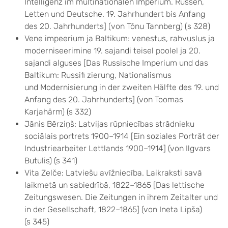
Intelligenz im multinationalen Imperium. Russen,
Letten und Deutsche. 19. Jahrhundert bis Anfang
des 20. Jahrhunderts] (von Tõnu Tannberg) (s 328)
Vene impeerium ja Baltikum: venestus, rahvuslus ja
moderniseerimine 19. sajandi teisel poolel ja 20.
sajandi alguses [Das Russische Imperium und das
Baltikum: Russifi zierung, Nationalismus
und Modernisierung in der zweiten Hälfte des 19. und
Anfang des 20. Jahrhunderts] (von Toomas
Karjahärm) (s 332)
Jānis Bērziņš: Latvijas rūpniecības strādnieku
sociālais portrets 1900–1914 [Ein soziales Porträt der
Industriearbeiter Lettlands 1900–1914] (von Ilgvars
Butulis) (s 341)
Vita Zelče: Latviešu avīžniecība. Laikraksti savā
laikmetā un sabiedrībā, 1822–1865 [Das lettische
Zeitungswesen. Die Zeitungen in ihrem Zeitalter und
in der Gesellschaft, 1822–1865] (von Ineta Lipša)
(s 345)