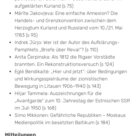
aufgeklärten Kurland (s 75)
Mārīte Jakovļeva: Eine einfache Annexion? Die
Handels- und Grenzkonvention zwischen dem
Herzogtum Kurland und Russland vom 10./21. Mai
1783 (s 95)
Indrek Jürjo: Wer ist der Autor des Aufklärungs-
Pamphlets „Briefe über Reval“? (s 110)
Anita Čerpinska: Als 1812 die Rigaer Vorstädte
brannten. Ein Rekonstruktionsversuch (s 124)
Eglė Bendikaitė: „Hier und jetzt“: über Bedingungen
und Wirkungsspielräume der zionistischen
Bewegung in Litauen 1906–1940 (s 143)
Hiljar Tammela: Auszeichnungen für die
„Avantgarde“ zum 10. Jahrestag der Estnischen SSR
im Juli 1950 (s 168)
Simo Mikkonen: Gefährliche Republiken – Moskaus
Medienpolitik im besetzten Baltikum (s 184)
Mitteilungen