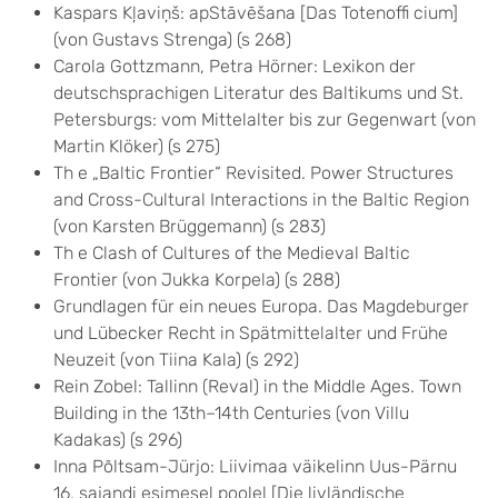
Kaspars Kļaviņš: apStāvēšana [Das Totenoffi cium]
(von Gustavs Strenga) (s 268)
Carola Gottzmann, Petra Hörner: Lexikon der
deutschsprachigen Literatur des Baltikums und St.
Petersburgs: vom Mittelalter bis zur Gegenwart (von
Martin Klöker) (s 275)
Th e „Baltic Frontier“ Revisited. Power Structures
and Cross-Cultural Interactions in the Baltic Region
(von Karsten Brüggemann) (s 283)
Th e Clash of Cultures of the Medieval Baltic
Frontier (von Jukka Korpela) (s 288)
Grundlagen für ein neues Europa. Das Magdeburger
und Lübecker Recht in Spätmittelalter und Frühe
Neuzeit (von Tiina Kala) (s 292)
Rein Zobel: Tallinn (Reval) in the Middle Ages. Town
Building in the 13th–14th Centuries (von Villu
Kadakas) (s 296)
Inna Põltsam-Jürjo: Liivimaa väikelinn Uus-Pärnu
16. sajandi esimesel poolel [Die livländische